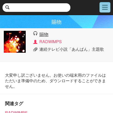
メ
ニ
ュ
賜物
ー
賜物
RADWIMPS
連続テレビ小説「あんぱん」主題歌
大変申し訳ございません。お使いの端末用のファイルは
ただいま準備中のため、ダウンロードすることができま
せん。
関連タグ
RADWIMPS