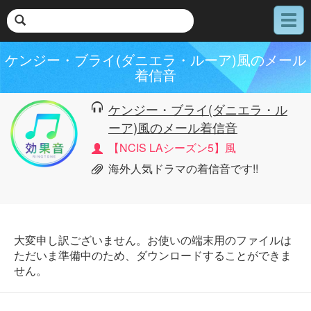
メ
ニ
ュ
ケンジー・ブライ(ダニエラ・ルーア)風のメール
ー
着信音
ケンジー・ブライ(ダニエラ・ル
ーア)風のメール着信音
【NCIS LAシーズン5】風
海外人気ドラマの着信音です!!
大変申し訳ございません。お使いの端末用のファイルは
ただいま準備中のため、ダウンロードすることができま
せん。