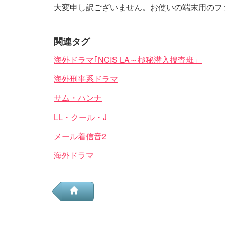
大変申し訳ございません。お使いの端末用のフ
関連タグ
海外ドラマ｢NCIS LA～極秘潜入捜査班」
海外刑事系ドラマ
サム・ハンナ
LL・クール・J
メール着信音2
海外ドラマ