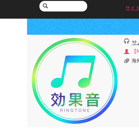
サイ
サ
【
海