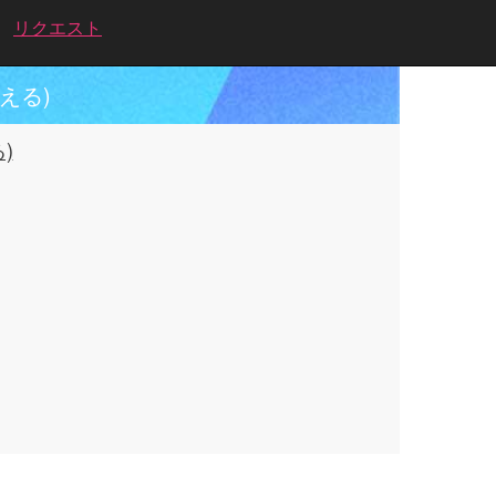
リクエスト
える)
)