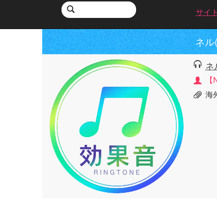
サイ
ネル
ネ
【
海