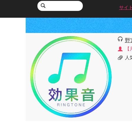
サイ
野
【
人