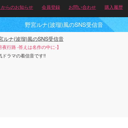
トからのお知らせ
会員登録
お問い合わせ
購入履歴
野宮ルナ(波瑠)風のSNS受信音
宮ルナ(波瑠)風のSNS受信音
月夜行路 -答えは名作の中に-】
気ドラマの着信音です!!