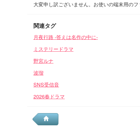
大変申し訳ございません。お使いの端末用のフ
関連タグ
月夜行路 -答えは名作の中に-
ミステリードラマ
野宮ルナ
波瑠
SNS受信音
2026春ドラマ