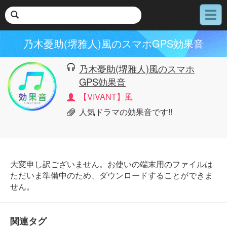
メ
ニ
ュ
乃木憂助(堺雅人)風のスマホGPS効果音
ー
乃木憂助(堺雅人)風のスマホ
GPS効果音
【VIVANT】風
人気ドラマの効果音です!!
大変申し訳ございません。お使いの端末用のファイルは
ただいま準備中のため、ダウンロードすることができま
せん。
関連タグ