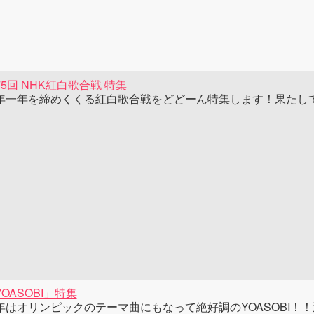
75回 NHK紅白歌合戦 特集
年一年を締めくくる紅白歌合戦をどどーん特集します！果たし
OASOBI」特集
年はオリンピックのテーマ曲にもなって絶好調のYOASOBI！