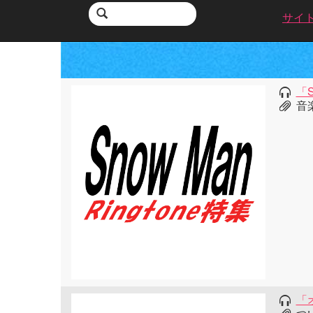
サイ
「S
音
「