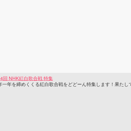
74回 NHK紅白歌合戦 特集
年一年を締めくくる紅白歌合戦をどどーん特集します！果たし