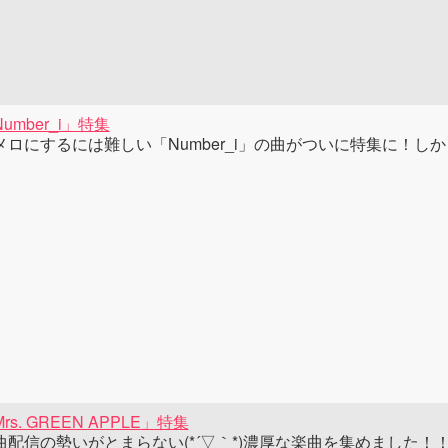
umber_i」特集
メロにするには難しい「Number_i」の曲がついに特集に！しかも
rs. GREEN APPLE」特集
曲配信の勢いがとまらない(*´▽｀*)濃厚な楽曲を集めました！