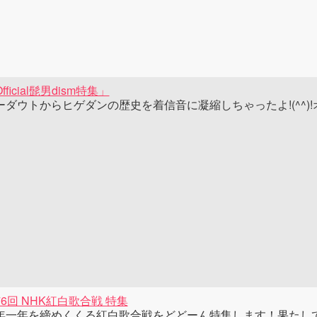
fficial髭男dism特集」
ーダウトからヒゲダンの歴史を着信音に凝縮しちゃったよ!(^^)
76回 NHK紅白歌合戦 特集
年一年を締めくくる紅白歌合戦をどどーん特集します！果たし