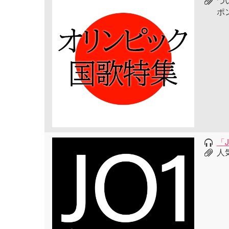
つ
ポ
「
人