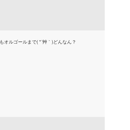
オルゴールまで( *´艸｀)どんなん？
！