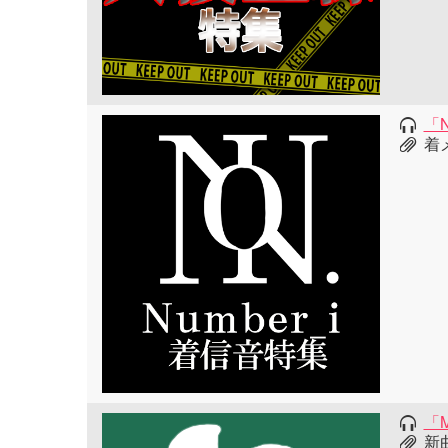
「N
着
「M
新