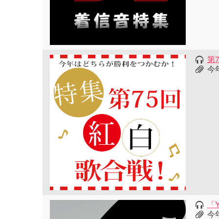
第
今
「Y
今