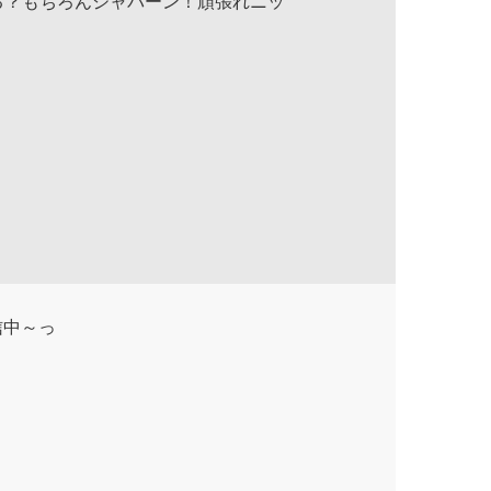
れる？もちろんジャパーン！頑張れニッ
信中～っ