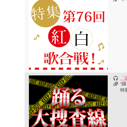
「
“
特