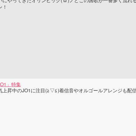
いにやってきたオリンピック('ω')ノどこの国歌が一番多く流
ン！
JO1」特集
気上昇中のJO1に注目(≧▽≦)着信音やオルゴールアレンジも配