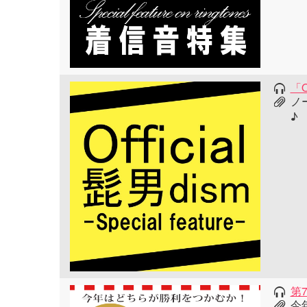
「O
ノ
♪
第
今