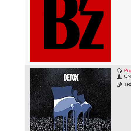
Pup
ON
T