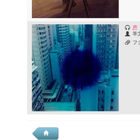
声
羊
フ