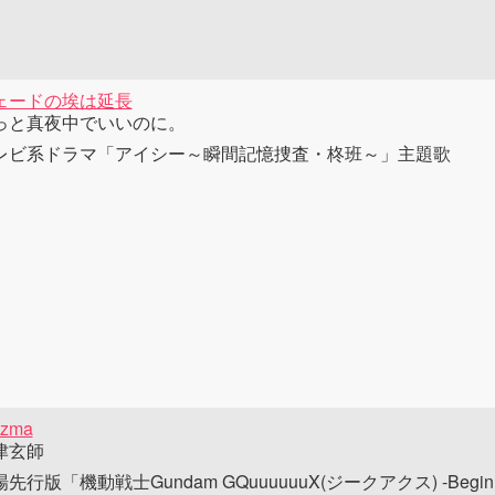
ェードの埃は延長
っと真夜中でいいのに。
レビ系ドラマ「アイシー～瞬間記憶捜査・柊班～」主題歌
azma
津玄師
先行版「機動戦士Gundam GQuuuuuuX(ジークアクス) -Begin