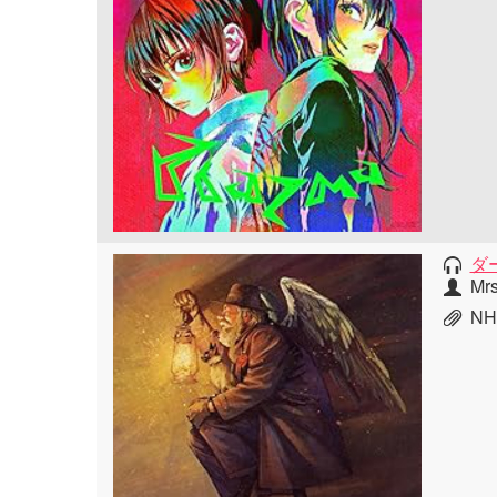
ダ
Mr
NH