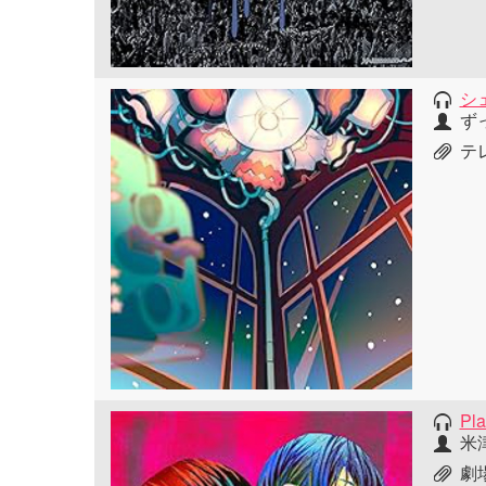
シ
ず
テ
Pl
米
劇場