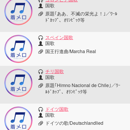
国歌
原題｢ああ、不滅の栄光よ！｣／ﾜｰﾙ
ﾄﾞｶｯﾌﾟ、ｵﾘﾝﾋﾟｯｸ等
スペイン国歌
国歌
国王行進曲/Marcha Real
チリ国歌
国歌
原題｢Himno Nacional de Chile｣／ﾜｰ
ﾙﾄﾞｶｯﾌﾟ、ｵﾘﾝﾋﾟｯｸ等
ドイツ国歌
国歌
ドイツの歌/Deutschlandlied