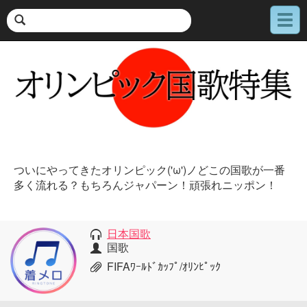
メ
ニ
ュ
ー
ついにやってきたオリンピック('ω')ノどこの国歌が一番
多く流れる？もちろんジャパーン！頑張れニッポン！
日本国歌
国歌
FIFAﾜｰﾙﾄﾞｶｯﾌﾟ/ｵﾘﾝﾋﾟｯｸ