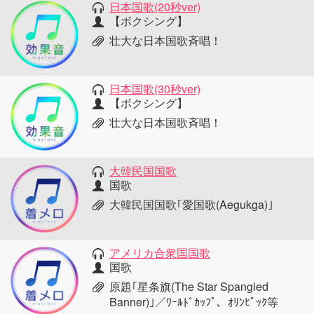
日本国歌(20秒ver)
【ボクシング】
壮大な日本国歌斉唱！
日本国歌(30秒ver)
【ボクシング】
壮大な日本国歌斉唱！
大韓民国国歌
国歌
大韓民国国歌｢愛国歌(Aegukga)｣
アメリカ合衆国国歌
国歌
原題｢星条旗(The Star Spangled
Banner)｣／ﾜｰﾙﾄﾞｶｯﾌﾟ、ｵﾘﾝﾋﾟｯｸ等