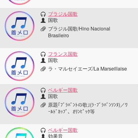
ブラジル国歌
国歌
ブラジル国歌/Hino Nacional
Brasileiro
フランス国歌
国歌
ラ・マルセイエーズ/La Marseillaise
ベルギー国歌
国歌
原題｢ﾌﾞﾗﾊﾞﾝﾄの歌｣(ﾗ･ﾌﾞﾗﾊﾞﾝｿﾝﾇ)／ﾜ
ｰﾙﾄﾞｶｯﾌﾟ、ｵﾘﾝﾋﾟｯｸ等
ベルギー国歌
効果音