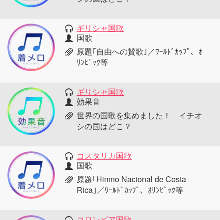
ギリシャ国歌
国歌
原題｢自由への賛歌｣／ﾜｰﾙﾄﾞｶｯﾌﾟ、ｵ
ﾘﾝﾋﾟｯｸ等
ギリシャ国歌
効果音
世界の国歌を集めました！ イチオ
シの国はどこ？
コスタリカ国歌
国歌
原題｢Himno Nacional de Costa
Rica｣／ﾜｰﾙﾄﾞｶｯﾌﾟ、ｵﾘﾝﾋﾟｯｸ等
コロンビア国歌