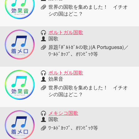
世界の国歌を集めました！ イチオ
シの国はどこ？
ポルトガル国歌
国歌
原題｢ﾎﾟﾙﾄｶﾞﾙの歌｣(A Portuguesa)／
ﾜｰﾙﾄﾞｶｯﾌﾟ、ｵﾘﾝﾋﾟｯｸ等
ポルトガル国歌
効果音
世界の国歌を集めました！ イチオ
シの国はどこ？
メキシコ国歌
国歌
ﾜｰﾙﾄﾞｶｯﾌﾟ、ｵﾘﾝﾋﾟｯｸ等