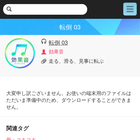
メ
ニ
ュ
転倒 03
ー
転倒 03
効果音
走る、滑る、見事に転ぶ
大変申し訳ございません。お使いの端末用のファイルは
ただいま準備中のため、ダウンロードすることができま
せん。
関連タグ
骨・コキコキ