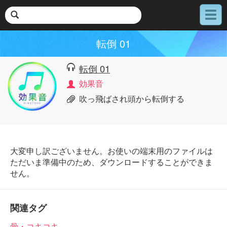
メ
ニ
ュ
転倒 01
ー
転倒 01
効果音
吹っ飛ばされ頭から転倒する
大変申し訳ございません。お使いの端末用のファイルは
ただいま準備中のため、ダウンロードすることができま
せん。
関連タグ
骨・コキコキ